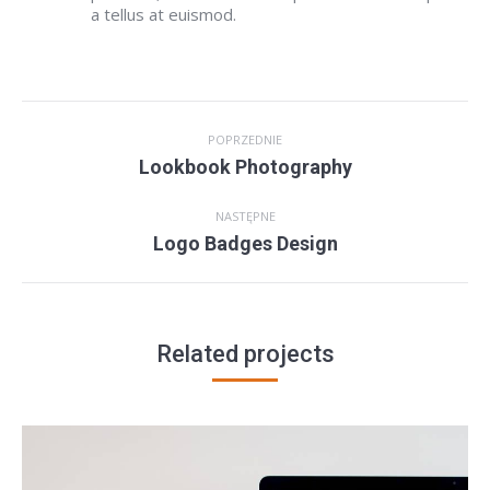
a tellus at euismod.
Project
POPRZEDNIE
navigation
Previous
Lookbook Photography
project:
NASTĘPNE
Next
Logo Badges Design
project:
Related projects