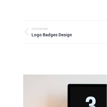
Project
POPRZEDNIE
navigation
Previous
Logo Badges Design
project: