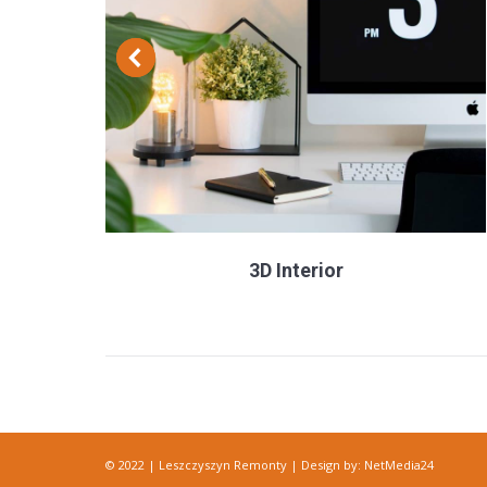
3D Interior
© 2022 | Leszczyszyn Remonty | Design by:
NetMedia24