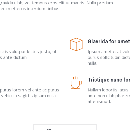
gravida nibh, vel tempus eros elit ut mauris. Nulla pretium
 enim et eros interdum finibus.
Glavrida for ame
ttis volutpat lectus justo, ut
Ipsum amet erat volu
es ante dictum.
purus sollicitudin dic
nulla.
Tristique nunc fo
 purus lorem vel ante ac purus
Nullam lobortis lacus
 vehicula sagittis ipsum nulla.
ante non nibh pharetr
at euismod.